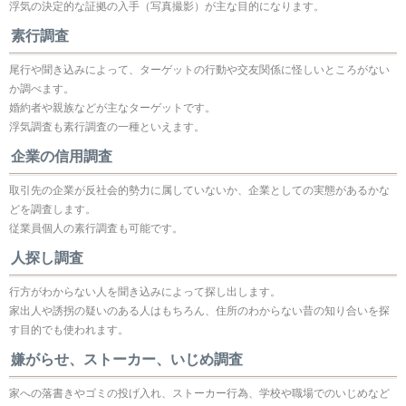
浮気の決定的な証拠の入手（写真撮影）が主な目的になります。
素行調査
尾行や聞き込みによって、ターゲットの行動や交友関係に怪しいところがない
か調べます。
婚約者や親族などが主なターゲットです。
浮気調査も素行調査の一種といえます。
企業の信用調査
取引先の企業が反社会的勢力に属していないか、企業としての実態があるかな
どを調査します。
従業員個人の素行調査も可能です。
人探し調査
行方がわからない人を聞き込みによって探し出します。
家出人や誘拐の疑いのある人はもちろん、住所のわからない昔の知り合いを探
す目的でも使われます。
嫌がらせ、ストーカー、いじめ調査
家への落書きやゴミの投げ入れ、ストーカー行為、学校や職場でのいじめなど