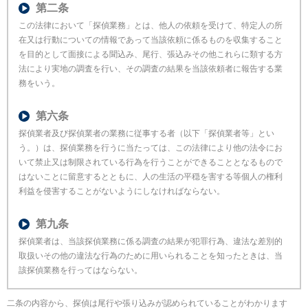
第二条
この法律において「探偵業務」とは、他人の依頼を受けて、特定人の所
在又は行動についての情報であって当該依頼に係るものを収集すること
を目的として面接による聞込み、尾行、張込みその他これらに類する方
法により実地の調査を行い、その調査の結果を当該依頼者に報告する業
務をいう。
第六条
探偵業者及び探偵業者の業務に従事する者（以下「探偵業者等」とい
う。）は、探偵業務を行うに当たっては、この法律により他の法令にお
いて禁止又は制限されている行為を行うことができることとなるもので
はないことに留意するとともに、人の生活の平穏を害する等個人の権利
利益を侵害することがないようにしなければならない。
第九条
探偵業者は、当該探偵業務に係る調査の結果が犯罪行為、違法な差別的
取扱いその他の違法な行為のために用いられることを知ったときは、当
該探偵業務を行ってはならない。
二条の内容から、探偵は尾行や張り込みが認められていることがわかります