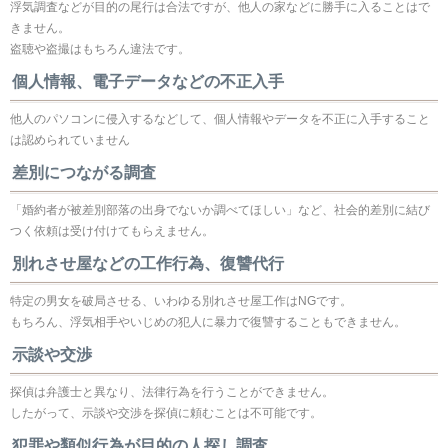
浮気調査などが目的の尾行は合法ですが、他人の家などに勝手に入ることはで
きません。
盗聴や盗撮はもちろん違法です。
個人情報、電子データなどの不正入手
他人のパソコンに侵入するなどして、個人情報やデータを不正に入手すること
は認められていません
差別につながる調査
「婚約者が被差別部落の出身でないか調べてほしい」など、社会的差別に結び
つく依頼は受け付けてもらえません。
別れさせ屋などの工作行為、復讐代行
特定の男女を破局させる、いわゆる別れさせ屋工作はNGです。
もちろん、浮気相手やいじめの犯人に暴力で復讐することもできません。
示談や交渉
探偵は弁護士と異なり、法律行為を行うことができません。
したがって、示談や交渉を探偵に頼むことは不可能です。
犯罪や類似行為が目的の人探し調査